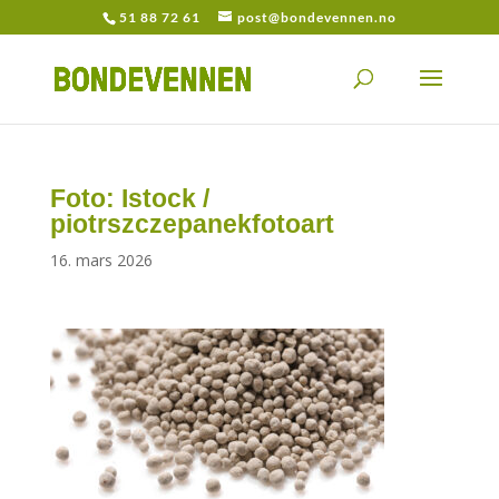
51 88 72 61
post@bondevennen.no
Foto: Istock /
piotrszczepanekfotoart
16. mars 2026