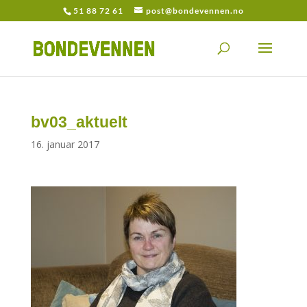
51 88 72 61
post@bondevennen.no
bv03_aktuelt
16. januar 2017