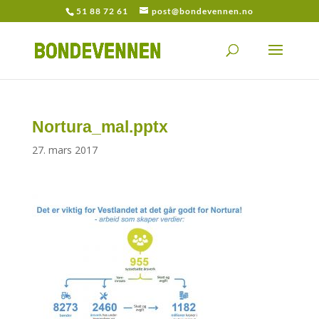
51 88 72 61
post@bondevennen.no
Nortura_mal.pptx
27. mars 2017