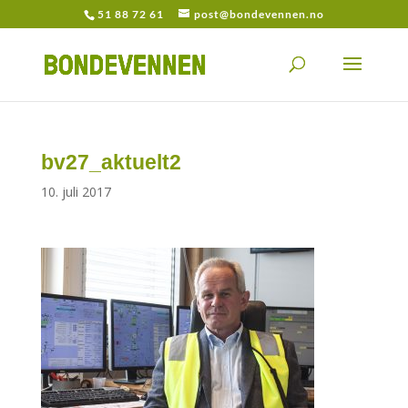
51 88 72 61
post@bondevennen.no
bv27_aktuelt2
10. juli 2017