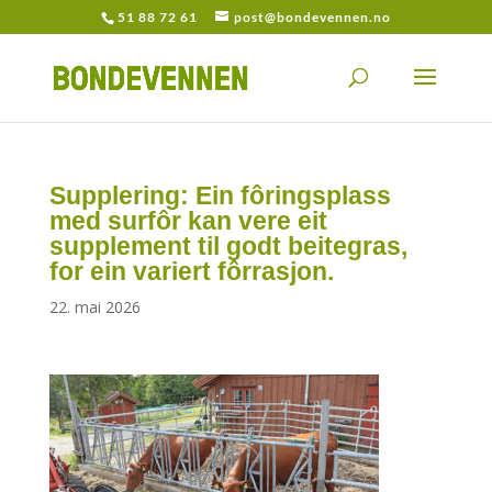
51 88 72 61
post@bondevennen.no
Supplering: Ein fôringsplass
med surfôr kan vere eit
supplement til godt beitegras,
for ein variert fôrrasjon.
22. mai 2026