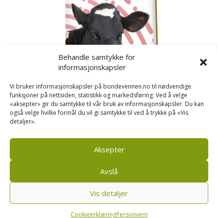
Behandle samtykke for
informasjonskapsler
Vi bruker informasjonskapsler på bondevennen.no til nødvendige
funksjoner på nettsiden, statistikk og markedsføring. Ved å velge
«aksepter» gir du samtykke til vår bruk av informasjonskapsler. Du kan
også velge hvilke formål du vil gi samtykke til ved å trykke på «Vis
detaljer».
Kusignal
Bondevennen har samla den populære serien vår
om kusignal i eit eige hefte.
Aksepter
Avslå
Vis detaljer
Bondevennen SA, Pb 208, sentrum, 4001 Stavanger
|
Personvern og cookies regler
Cookieerklæring
Personvern