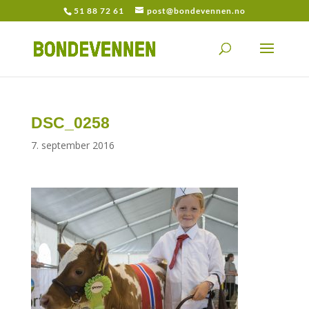
51 88 72 61
post@bondevennen.no
DSC_0258
7. september 2016