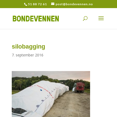
51 88 72 61
post@bondevennen.no
silobagging
7. september 2016