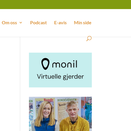
Om oss
Podcast
E-avis
Min side