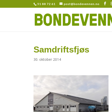
51 88 72 61
post@bondevennen.no
Samdriftsfjøs
30. oktober 2014