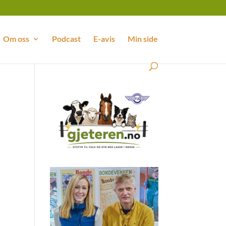
Om oss
Podcast
E-avis
Min side