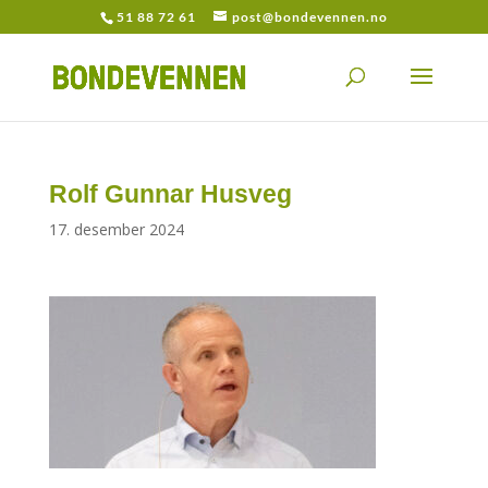
51 88 72 61
post@bondevennen.no
Rolf Gunnar Husveg
17. desember 2024