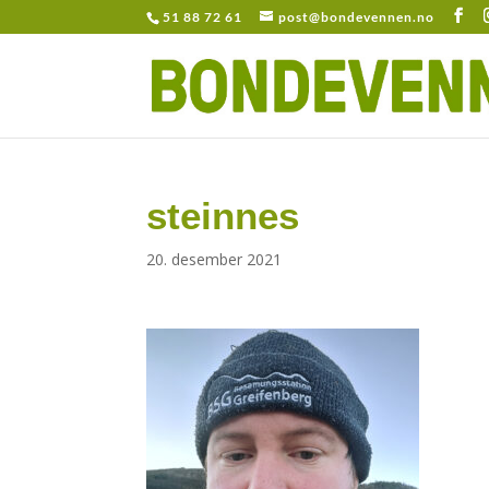
51 88 72 61
post@bondevennen.no
steinnes
20. desember 2021