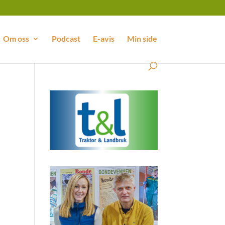
Om oss
Podcast
E-avis
Min side