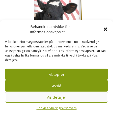
Behandle samtykke for
informasjonskapsler
Vi bruker informasjonskapsler på bondevennen.no til nødvendige
funksjoner på nettsiden, statistikk og markedsføring. Ved å velge
«aksepter» gir du samtykke til vår bruk av informasjonskapsler. Du kan
også velge hvilke formål du vil gi samtykke til ved å trykke på «Vis
detaljer».
Kusignal
Bondevennen har samla den populære serien vår
om kusignal i eit eige hefte.
Aksepter
Avslå
Vis detaljer
Bondevennen SA, Pb 208, sentrum, 4001 Stavanger
|
Personvern og cookies regler
Cookieerklæring
Personvern