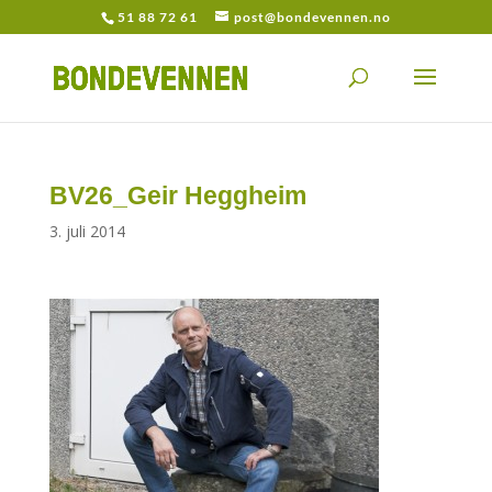
51 88 72 61
post@bondevennen.no
BV26_Geir Heggheim
3. juli 2014