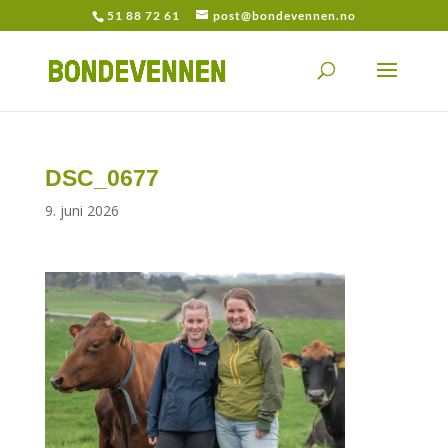
51 88 72 61
post@bondevennen.no
DSC_0677
9. juni 2026