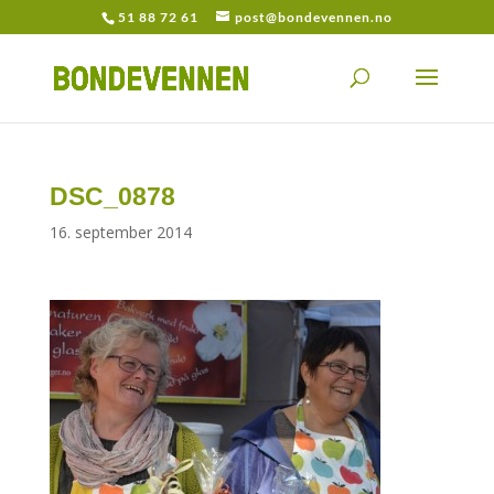
51 88 72 61
post@bondevennen.no
DSC_0878
16. september 2014