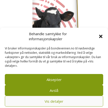
Behandle samtykke for
informasjonskapsler
Vi bruker informasjonskapsler på bondevennen.no til nødvendige
funksjoner på nettsiden, statistikk og markedsføring. Ved å velge
«aksepter» gir du samtykke til vår bruk av informasjonskapsler. Du kan
også velge hvilke formål du vil gi samtykke til ved å trykke på «Vis
detaljer».
Kusignal
Bondevennen har samla den populære serien vår
om kusignal i eit eige hefte.
Aksepter
Avslå
Vis detaljer
Bondevennen SA, Pb 208, sentrum, 4001 Stavanger