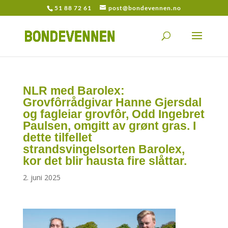
51 88 72 61
post@bondevennen.no
NLR med Barolex:
Grovfôrrådgivar Hanne Gjersdal
og fagleiar grovfôr, Odd Ingebret
Paulsen, omgitt av grønt gras. I
dette tilfellet
strandsvingelsorten Barolex,
kor det blir hausta fire slåttar.
2. juni 2025