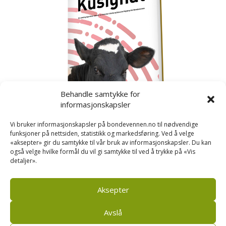
Behandle samtykke for
informasjonskapsler
Vi bruker informasjonskapsler på bondevennen.no til nødvendige
funksjoner på nettsiden, statistikk og markedsføring. Ved å velge
«aksepter» gir du samtykke til vår bruk av informasjonskapsler. Du kan
også velge hvilke formål du vil gi samtykke til ved å trykke på «Vis
detaljer».
Kusignal
Bondevennen har samla den populære serien vår
om kusignal i eit eige hefte.
Aksepter
Avslå