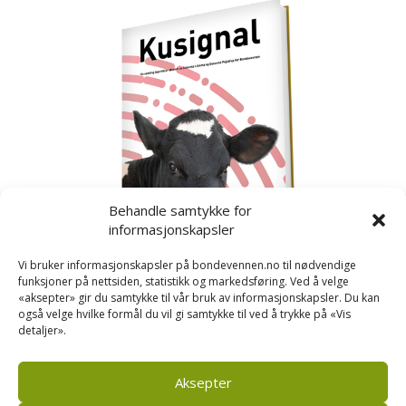
Behandle samtykke for
informasjonskapsler
Vi bruker informasjonskapsler på bondevennen.no til nødvendige
funksjoner på nettsiden, statistikk og markedsføring. Ved å velge
«aksepter» gir du samtykke til vår bruk av informasjonskapsler. Du kan
også velge hvilke formål du vil gi samtykke til ved å trykke på «Vis
detaljer».
Kusignal
Bondevennen har samla den populære serien vår
om kusignal i eit eige hefte.
Aksepter