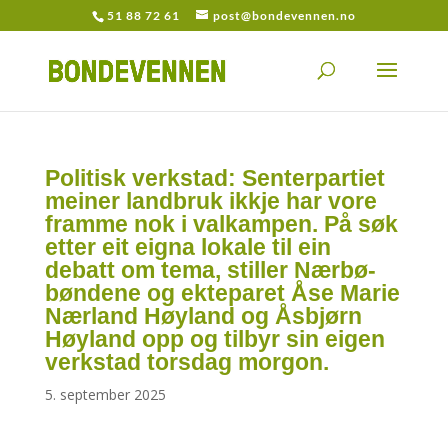
51 88 72 61
post@bondevennen.no
Politisk verkstad: Senterpartiet
meiner landbruk ikkje har vore
framme nok i valkampen. På søk
etter eit eigna lokale til ein
debatt om tema, stiller Nærbø-
bøndene og ekteparet Åse Marie
Nærland Høyland og Åsbjørn
Høyland opp og tilbyr sin eigen
verkstad torsdag morgon.
5. september 2025