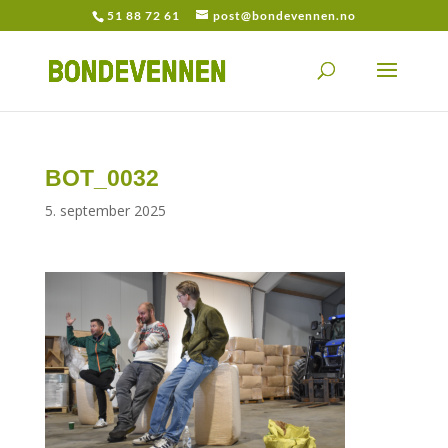
51 88 72 61
post@bondevennen.no
BOT_0032
5. september 2025