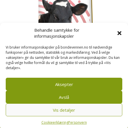
Behandle samtykke for
informasjonskapsler
Vi bruker informasjonskapsler på bondevennen.no til nødvendige
funksjoner på nettsiden, statistikk og markedsføring. Ved å velge
«aksepter» gir du samtykke til vår bruk av informasjonskapsler. Du kan
også velge hvilke formål du vil gi samtykke til ved å trykke på «Vis
detaljer».
Kusignal
Bondevennen har samla den populære serien vår
om kusignal i eit eige hefte.
Aksepter
Avslå
Vis detaljer
Bondevennen SA, Pb 208, sentrum, 4001 Stavanger
|
Personvern og cookies regler
Cookieerklæring
Personvern