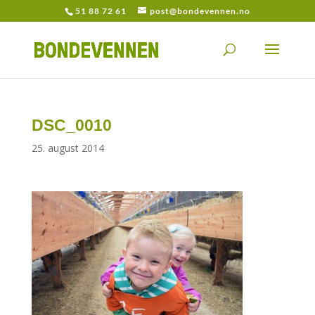
51 88 72 61
post@bondevennen.no
DSC_0010
25. august 2014