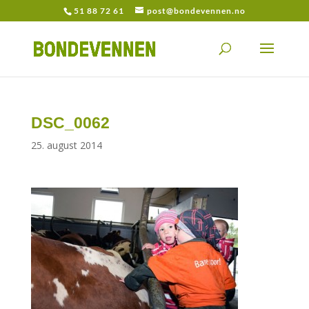
51 88 72 61
post@bondevennen.no
DSC_0062
25. august 2014