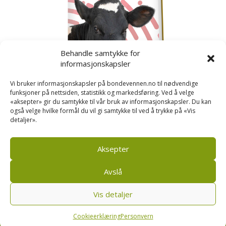
Behandle samtykke for
informasjonskapsler
Vi bruker informasjonskapsler på bondevennen.no til nødvendige
funksjoner på nettsiden, statistikk og markedsføring. Ved å velge
«aksepter» gir du samtykke til vår bruk av informasjonskapsler. Du kan
også velge hvilke formål du vil gi samtykke til ved å trykke på «Vis
detaljer».
Kusignal
Bondevennen har samla den populære serien vår
om kusignal i eit eige hefte.
Aksepter
Avslå
Vis detaljer
Bondevennen SA, Pb 208, sentrum, 4001 Stavanger
|
Personvern og cookies regler
Cookieerklæring
Personvern