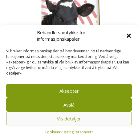
Behandle samtykke for
informasjonskapsler
Vi bruker informasjonskapsler på bondevennen.no til nødvendige
funksjoner på nettsiden, statistikk og markedsføring. Ved å velge
«aksepter» gir du samtykke til vår bruk av informasjonskapsler. Du kan
også velge hvilke formål du vil gi samtykke til ved å trykke på «Vis
detaljer».
Kusignal
Bondevennen har samla den populære serien vår
om kusignal i eit eige hefte.
Aksepter
Avslå
Vis detaljer
Bondevennen SA, Pb 208, sentrum, 4001 Stavanger
|
Personvern og cookies regler
Cookieerklæring
Personvern