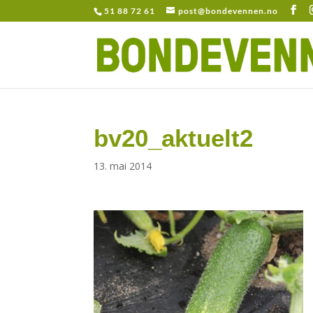
51 88 72 61
post@bondevennen.no
bv20_aktuelt2
13. mai 2014