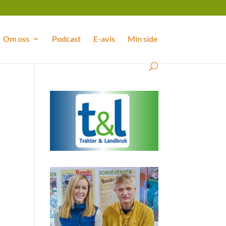
Om oss
Podcast
E-avis
Min side