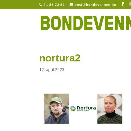
51 88 72 61
post@bondevennen.no
nortura2
12. april 2023