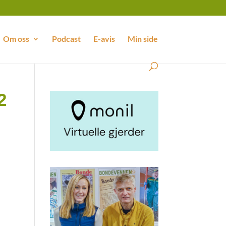
Om oss
Podcast
E-avis
Min side
2