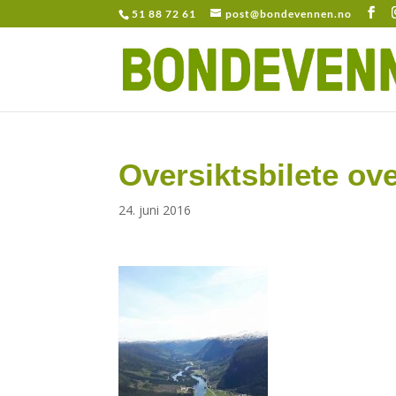
51 88 72 61
post@bondevennen.no
Oversiktsbilete ove
24. juni 2016