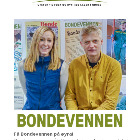
Få Bondevennen på øyra!