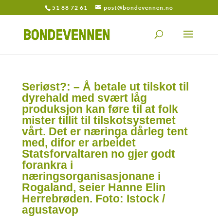
51 88 72 61
post@bondevennen.no
Seriøst?: – Å betale ut tilskot til
dyrehald med svært låg
produksjon kan føre til at folk
mister tillit til tilskotsystemet
vårt. Det er næringa dårleg tent
med, difor er arbeidet
Statsforvaltaren no gjer godt
forankra i
næringsorganisasjonane i
Rogaland, seier Hanne Elin
Herrebrøden. Foto: Istock /
agustavop