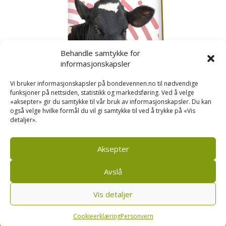
Behandle samtykke for
informasjonskapsler
Vi bruker informasjonskapsler på bondevennen.no til nødvendige
funksjoner på nettsiden, statistikk og markedsføring. Ved å velge
«aksepter» gir du samtykke til vår bruk av informasjonskapsler. Du kan
også velge hvilke formål du vil gi samtykke til ved å trykke på «Vis
detaljer».
Kusignal
Bondevennen har samla den populære serien vår
om kusignal i eit eige hefte.
Aksepter
Avslå
Vis detaljer
Bondevennen SA, Pb 208, sentrum, 4001 Stavanger
|
Personvern og cookies regler
Cookieerklæring
Personvern