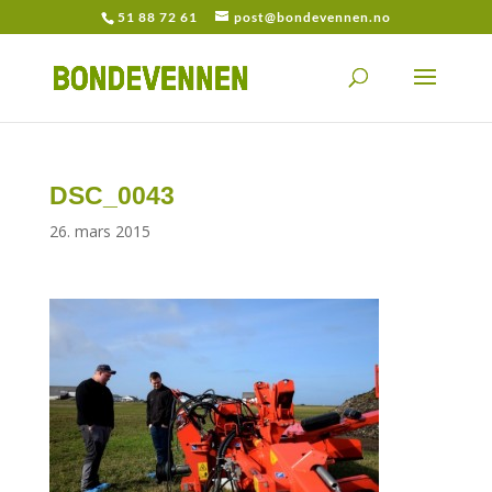
51 88 72 61
post@bondevennen.no
DSC_0043
26. mars 2015