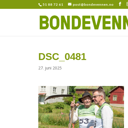
51 88 72 61
post@bondevennen.no
DSC_0481
27. juni 2025