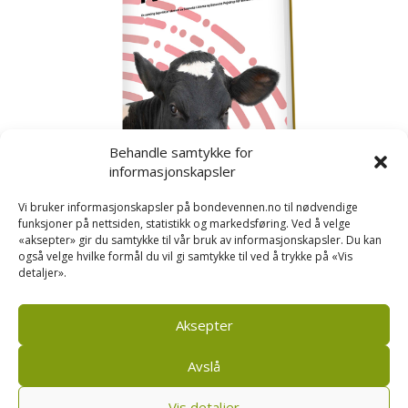
Behandle samtykke for
informasjonskapsler
Vi bruker informasjonskapsler på bondevennen.no til nødvendige
funksjoner på nettsiden, statistikk og markedsføring. Ved å velge
«aksepter» gir du samtykke til vår bruk av informasjonskapsler. Du kan
også velge hvilke formål du vil gi samtykke til ved å trykke på «Vis
detaljer».
Kusignal
Bondevennen har samla den populære serien vår
om kusignal i eit eige hefte.
Aksepter
Avslå
Vis detaljer