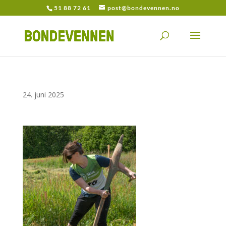
51 88 72 61
post@bondevennen.no
24. juni 2025