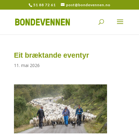
51 88 72 61
post@bondevennen.no
Eit bræktande eventyr
11. mai 2026