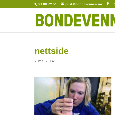
51 88 72 61
post@bondevennen.no
nettside
2. mai 2014