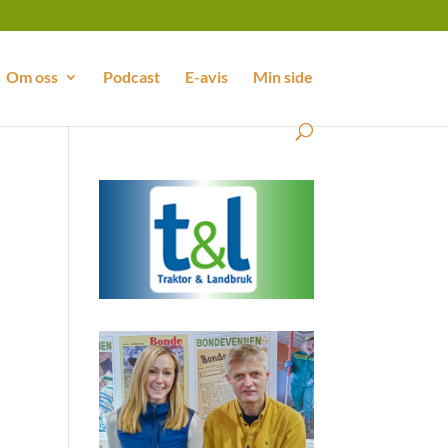
Om oss
Podcast
E-avis
Min side