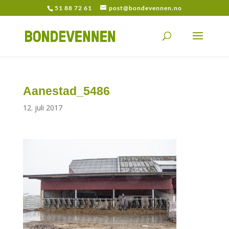
51 88 72 61
post@bondevennen.no
Aanestad_5486
12. juli 2017