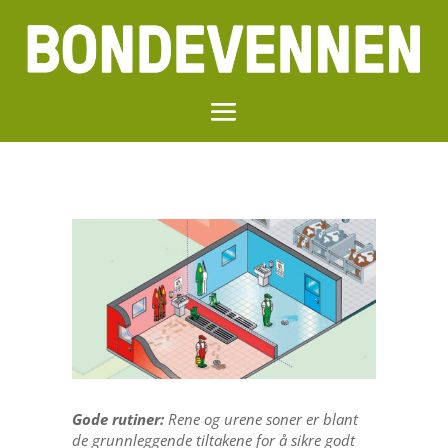
Gode rutiner:
Rene og urene soner er blant
de grunnleggende tiltakene for å sikre godt