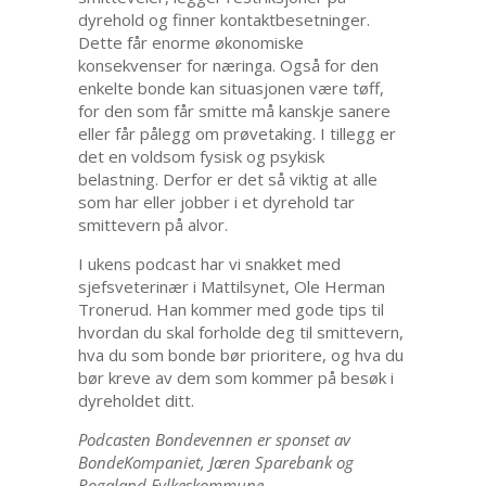
dyrehold og finner kontaktbesetninger.
Dette får enorme økonomiske
konsekvenser for næringa. Også for den
enkelte bonde kan situasjonen være tøff,
for den som får smitte må kanskje sanere
eller får pålegg om prøvetaking. I tillegg er
det en voldsom fysisk og psykisk
belastning. Derfor er det så viktig at alle
som har eller jobber i et dyrehold tar
smittevern på alvor.
I ukens podcast har vi snakket med
sjefsveterinær i Mattilsynet, Ole Herman
Tronerud. Han kommer med gode tips til
hvordan du skal forholde deg til smittevern,
hva du som bonde bør prioritere, og hva du
bør kreve av dem som kommer på besøk i
dyreholdet ditt.
Podcasten Bondevennen er sponset av
BondeKompaniet, Jæren Sparebank og
Rogaland Fylkeskommune.