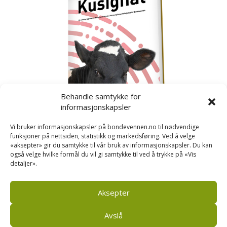
Behandle samtykke for
informasjonskapsler
Vi bruker informasjonskapsler på bondevennen.no til nødvendige
funksjoner på nettsiden, statistikk og markedsføring. Ved å velge
«aksepter» gir du samtykke til vår bruk av informasjonskapsler. Du kan
også velge hvilke formål du vil gi samtykke til ved å trykke på «Vis
detaljer».
Kusignal
Bondevennen har samla den populære serien vår
om kusignal i eit eige hefte.
Aksepter
Avslå