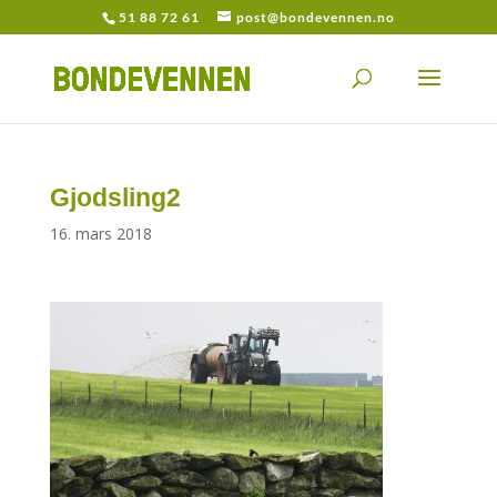
51 88 72 61
post@bondevennen.no
Gjodsling2
16. mars 2018