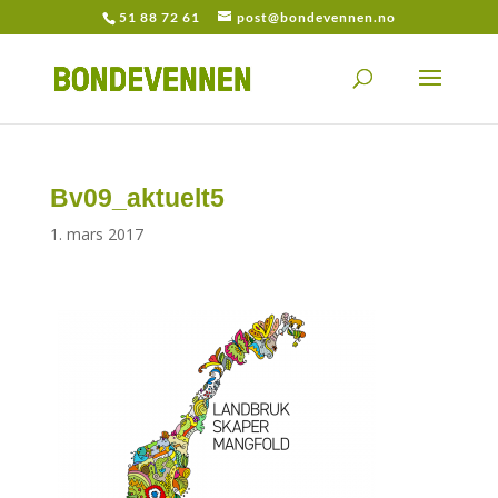
51 88 72 61
post@bondevennen.no
Bv09_aktuelt5
1. mars 2017