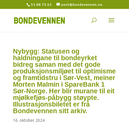
51 88 72 61
post@bondevennen.no
Nybygg: Statusen og
haldningane til bondeyrket
bidreg saman med det gode
produksjonsmiljøet til optimisme
og framtidstru i Sør-Vest, meiner
Morten Malmin i SpareBank 1
Sør-Norge. Her blir murane til eit
mjølkefjøs-påbygg støypte.
Illustrasjonsbiletet er frå
Bondevennen sitt arkiv.
16. oktober 2024