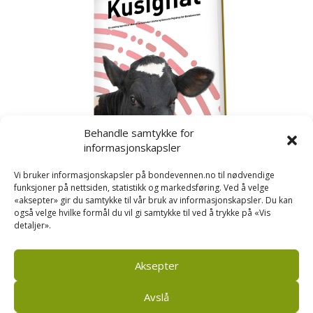
Behandle samtykke for
informasjonskapsler
Vi bruker informasjonskapsler på bondevennen.no til nødvendige
funksjoner på nettsiden, statistikk og markedsføring. Ved å velge
«aksepter» gir du samtykke til vår bruk av informasjonskapsler. Du kan
også velge hvilke formål du vil gi samtykke til ved å trykke på «Vis
detaljer».
Kusignal
Bondevennen har samla den populære serien vår
om kusignal i eit eige hefte.
Aksepter
Avslå