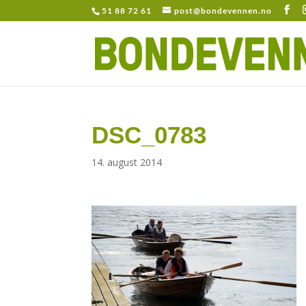
51 88 72 61
post@bondevennen.no
DSC_0783
14. august 2014