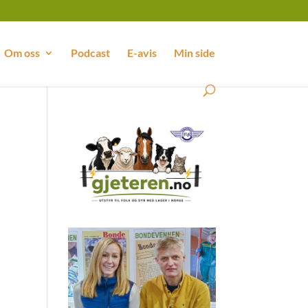
Om oss
Podcast
E-avis
Min side