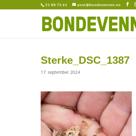
51 88 72 61
post@bondevennen.no
Sterke_DSC_1387
17. september 2024