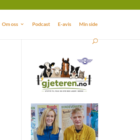
Om oss
Podcast
E-avis
Min side