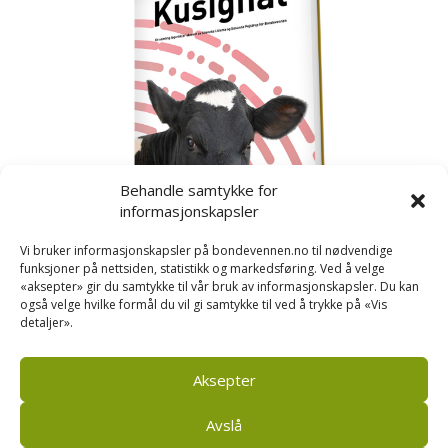
Behandle samtykke for
informasjonskapsler
Vi bruker informasjonskapsler på bondevennen.no til nødvendige
funksjoner på nettsiden, statistikk og markedsføring. Ved å velge
«aksepter» gir du samtykke til vår bruk av informasjonskapsler. Du kan
også velge hvilke formål du vil gi samtykke til ved å trykke på «Vis
detaljer».
Kusignal
Bondevennen har samla den populære serien vår
om kusignal i eit eige hefte.
Aksepter
Avslå