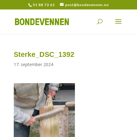
51 88 72 61
post@bondevennen.no
Sterke_DSC_1392
17. september 2024