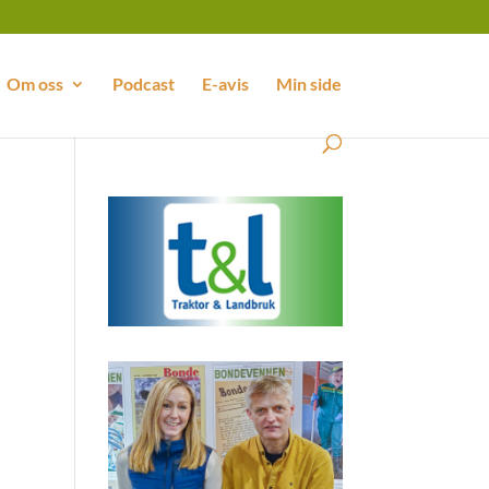
Om oss
Podcast
E-avis
Min side