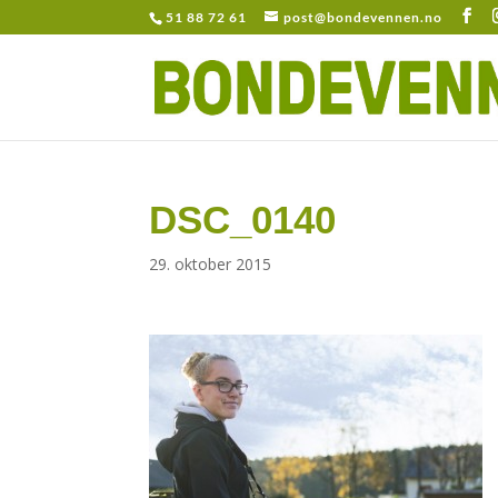
51 88 72 61
post@bondevennen.no
DSC_0140
29. oktober 2015