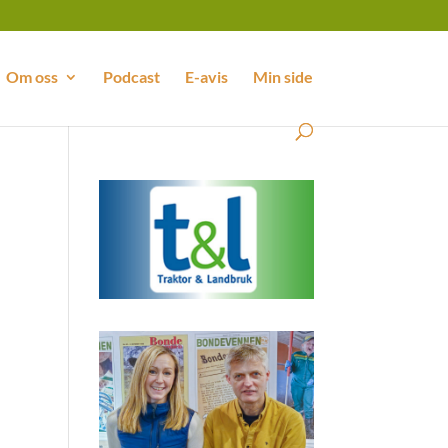
Om oss
Podcast
E-avis
Min side