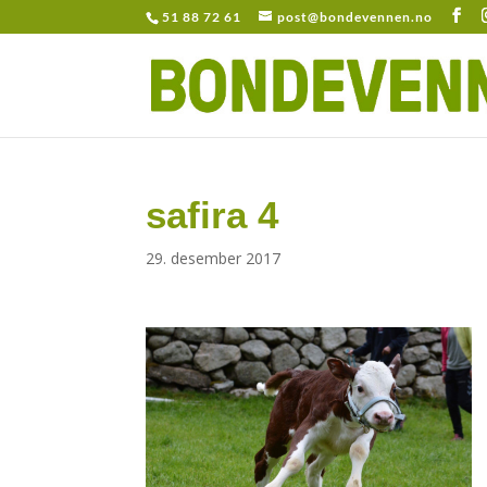
51 88 72 61
post@bondevennen.no
safira 4
29. desember 2017