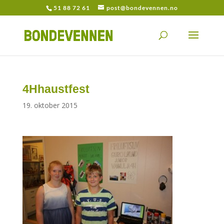
51 88 72 61
post@bondevennen.no
4Hhaustfest
19. oktober 2015