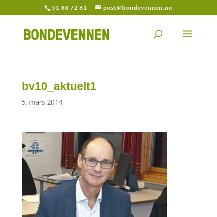
51 88 72 61
post@bondevennen.no
bv10_aktuelt1
5. mars 2014