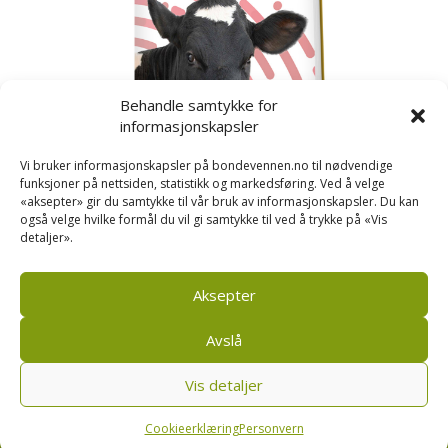
Behandle samtykke for
informasjonskapsler
Vi bruker informasjonskapsler på bondevennen.no til nødvendige
funksjoner på nettsiden, statistikk og markedsføring. Ved å velge
«aksepter» gir du samtykke til vår bruk av informasjonskapsler. Du kan
også velge hvilke formål du vil gi samtykke til ved å trykke på «Vis
detaljer».
Kusignal
Bondevennen har samla den populære serien vår
om kusignal i eit eige hefte.
Aksepter
Avslå
Vis detaljer
Bondevennen SA, Pb 208, sentrum, 4001 Stavanger
|
Personvern og cookies regler
Cookieerklæring
Personvern