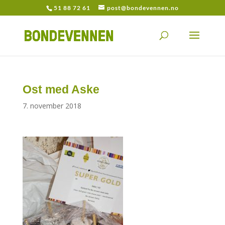
51 88 72 61
post@bondevennen.no
Ost med Aske
7. november 2018