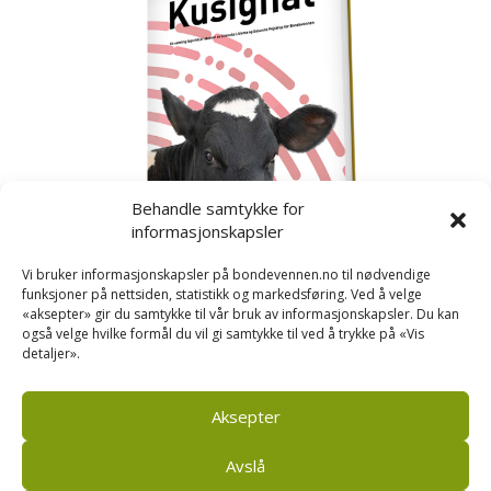
Behandle samtykke for
informasjonskapsler
Vi bruker informasjonskapsler på bondevennen.no til nødvendige
funksjoner på nettsiden, statistikk og markedsføring. Ved å velge
«aksepter» gir du samtykke til vår bruk av informasjonskapsler. Du kan
også velge hvilke formål du vil gi samtykke til ved å trykke på «Vis
detaljer».
Kusignal
Bondevennen har samla den populære serien vår
om kusignal i eit eige hefte.
Aksepter
Avslå