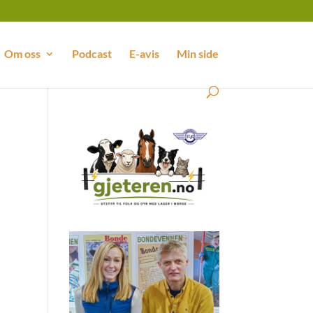
Om oss
Podcast
E-avis
Min side