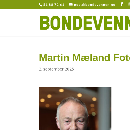
51 88 72 61
post@bondevennen.no
Martin Mæland Fot
2. september 2025