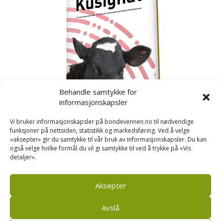
Behandle samtykke for
informasjonskapsler
Vi bruker informasjonskapsler på bondevennen.no til nødvendige
funksjoner på nettsiden, statistikk og markedsføring. Ved å velge
«aksepter» gir du samtykke til vår bruk av informasjonskapsler. Du kan
også velge hvilke formål du vil gi samtykke til ved å trykke på «Vis
detaljer».
Kusignal
Bondevennen har samla den populære serien vår
om kusignal i eit eige hefte.
Aksepter
Avslå