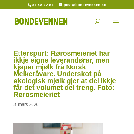
51 88 72 61
post@bondevennen.no
Etterspurt: Rørosmeieriet har
ikkje eigne leverandørar, men
kjøper mjølk frå Norsk
Melkeråvare. Underskot på
økologisk mjølk gjer at dei ikkje
får det volumet dei treng. Foto:
Rørosmeieriet
3. mars 2026