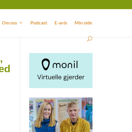
Om oss
Podcast
E-avis
Min side
,
med