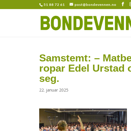
51 88 72 61
post@bondevennen.no
Samstemt: – Matber
ropar Edel Urstad 
seg.
22. januar 2025