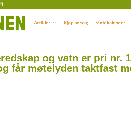
Artikler
Kjøp og salg
Møtekalender
edskap og vatn er pri nr. 1
og får møtelyden taktfast 