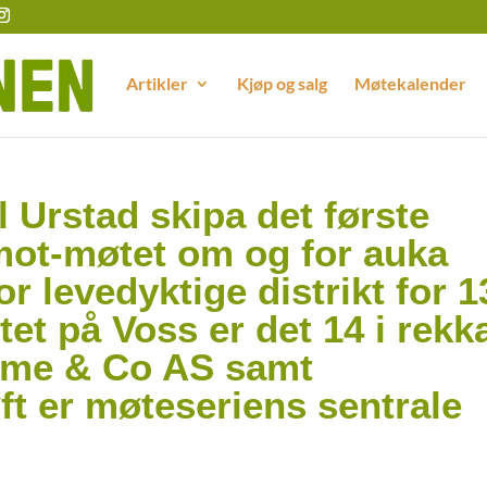
Artikler
Kjøp og salg
Møtekalender
 Urstad skipa det første
mot-møtet om og for auka
 levedyktige distrikt for 1
et på Voss er det 14 i rekk
ime & Co AS samt
t er møteseriens sentrale