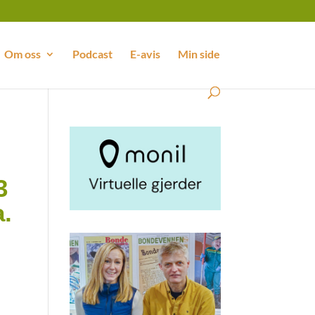
Om oss
Podcast
E-avis
Min side
3
a.