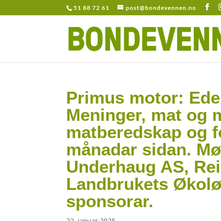
51 88 72 61
post@bondevennen.no
Primus motor: Edel
Meninger, mat og 
matberedskap og for
månadar sidan. Møt
Underhaug AS, Re
Landbrukets Økoløf
sponsorar.
22. januar 2025