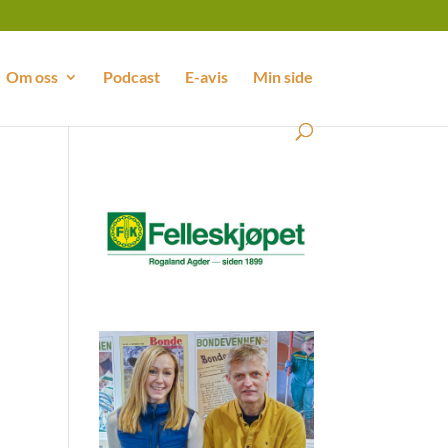
Om oss
Podcast
E-avis
Min side