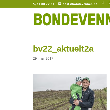
51 88 72 61
post@bondevennen.no
bv22_aktuelt2a
29. mai 2017